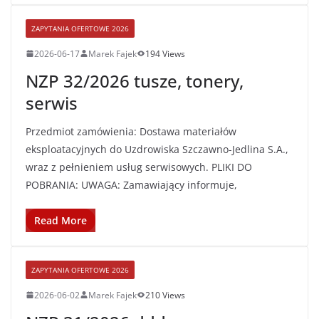
ZAPYTANIA OFERTOWE 2026
2026-06-17
Marek Fajek
194 Views
NZP 32/2026 tusze, tonery,
serwis
Przedmiot zamówienia: Dostawa materiałów
eksploatacyjnych do Uzdrowiska Szczawno-Jedlina S.A.,
wraz z pełnieniem usług serwisowych. PLIKI DO
POBRANIA: UWAGA: Zamawiający informuje,
Read More
ZAPYTANIA OFERTOWE 2026
2026-06-02
Marek Fajek
210 Views