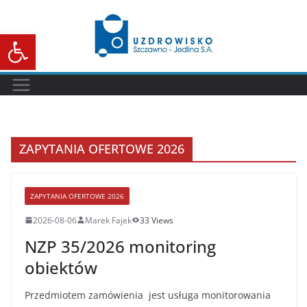
Przejdź
do
Otwórz pasek narzędzi
treści
ZAPYTANIA OFERTOWE 2026
ZAPYTANIA OFERTOWE 2026
2026-08-06
Marek Fajek
33 Views
NZP 35/2026 monitoring
obiektów
Przedmiotem zamówienia jest usługa monitorowania